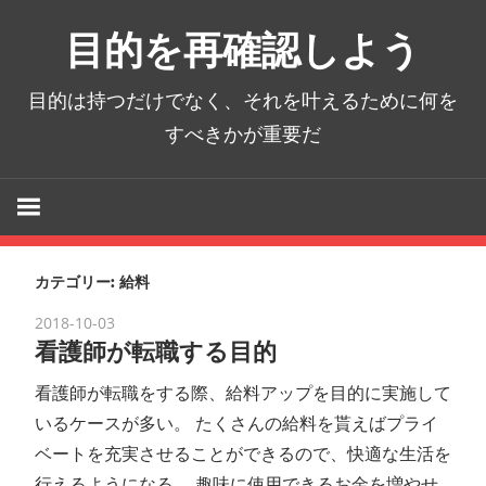
コ
目的を再確認しよう
ン
テ
目的は持つだけでなく、それを叶えるために何を
ン
すべきかが重要だ
ツ
へ
ス
キ
ッ
カテゴリー:
給料
プ
2018-10-03
看護師が転職する目的
看護師が転職をする際、給料アップを目的に実施して
いるケースが多い。 たくさんの給料を貰えばプライ
ベートを充実させることができるので、快適な生活を
行えるようになる。 趣味に使用できるお金を増やせ